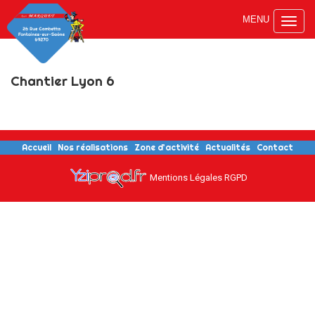
Toggl
naviga
Chantier Lyon 6
Accueil
Nos réalisations
Zone d’activité
Actualités
Contact
Mentions Légales
RGPD